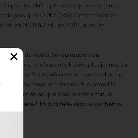
ie la plus touchée : plus d’un quart des jeunes
nq fois plus qu’en 2006 (5%). Cette tendance
t de 8% en 2008 à 23% en 2018, aussi en
n contexte de révolution du rapport au
y a 40 ans, et d'autant plus chez les jeunes. La
et de nouvelles représentations culturelles qui
s
t. La concurrence des écrans et la sexualité
ans vivant en couple sous le même toit, la
ne série/film à la télévision ou sur Netflix.