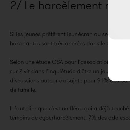
2/ Le harcèlement numé
Si les jeunes préfèrent leur écran au sexe, une
harcelantes sont très ancrées dans le quotidien 
Selon une étude CSA pour l'association Assura
sur 2 vit dans l'inquiétude d'être un jour cybe
discussions autour du sujet : pour 91% des par
de famille.
Il faut dire que c'est un fléau qui a déjà touch
témoins de cyberharcèlement. 7% des adolesce