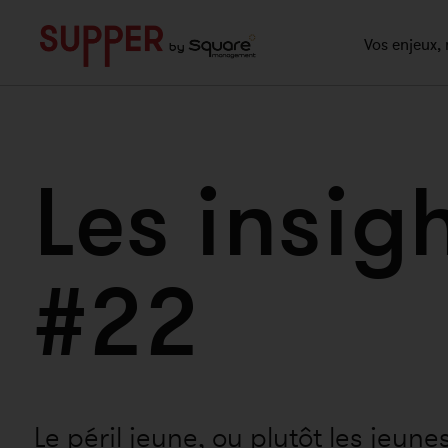
">
Vos enjeux, 
Les insig
#22
Le péril jeune, ou plutôt les jeune