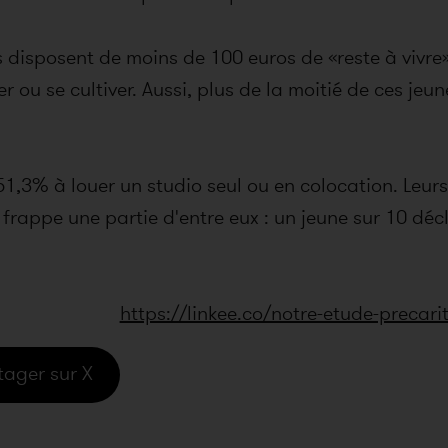
s disposent de moins de 100 euros de «reste à vivre»
ler ou se cultiver. Aussi, plus de la moitié de ces j
 51,3% à louer un studio seul ou en colocation. Le
n frappe une partie d'entre eux : un jeune sur 10 dé
https://linkee.co/notre-etude-precar
tager sur X