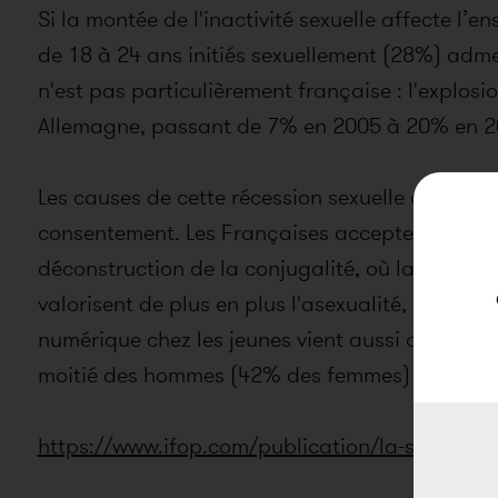
Si la montée de l'inactivité sexuelle affecte l’
de 18 à 24 ans initiés sexuellement (28%) adm
n'est pas particulièrement française : l'explos
Allemagne, passant de 7% en 2005 à 20% en 2
Les causes de cette récession sexuelle chez les 
consentement. Les Françaises acceptent en effet
déconstruction de la conjugalité, où la sexualit
valorisent de plus en plus l'asexualité, font qu
numérique chez les jeunes vient aussi capter au
moitié des hommes (42% des femmes) reconnaissent 
https://www.ifop.com/publication/la-sex-recess