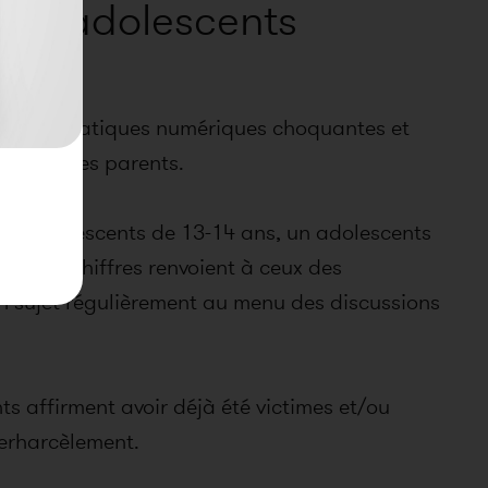
des adolescents
Et si les pratiques numériques choquantes et
'esprit des parents.
500 adolescents de 13-14 ans, un adolescents
e. Ces chiffres renvoient à ceux des
n sujet régulièrement au menu des discussions
ts affirment avoir déjà été victimes et/ou
erharcèlement.