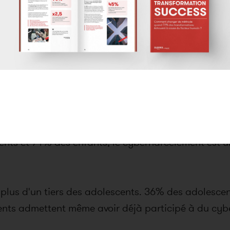
rique au coeur de la vie 
 grande partie craint pour autant d'y être harcelé. 
des jeunes adolescents, il est aussi très présent à l
nce Prévention, menée auprès de 1 000 parents et 
rharcelés. 70% des parents partagent cette inquiétud
ents et 71% des enfants, le cyberharcèlement est u
é plus d'un tiers des adolescents. 36% des adolescen
nts admettent même avoir déjà participé à du cyb