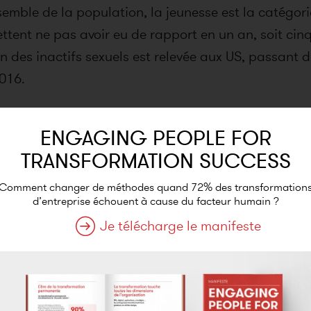
ensemble de la population, la jeunesse est la catégor
ettent ne pas avoir eu de rapport en un an, soit ci
ion des inactifs sexuels est relevée aux US, passan
016.
jeunes sont multiples. Elle s'inscrit d'abord dans u
ENGAGING PEOPLE FOR
 beaucoup moins de se forcer à faire l'amour qu'il 
TRANSFORMATION SUCCESS
é dans le couple était presque un devoir normalisé, 
Comment changer de méthodes quand 72% des transformation
e la sexualité est marqué par une forme de désintérê
d’entreprise échouent à cause du facteur humain ?
ssi cette attention. Chez les jeunes de moins de 35 
Je télécharge le manifeste
avoir déjà évité un rapport sexuel pour regarder u
ion-les-francais-font-ils-moins-lamour/