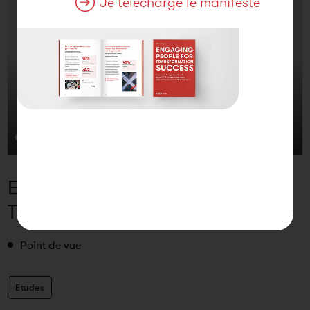
Je télécharge le manifeste
ENGAGING PEOPLE FOR
TRANSFORMATION SUCCESS
Point de vue
Etudes