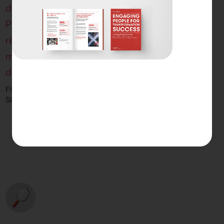
déploiement reste un moment à haut risque.
Prototyper rapidement pour confronter à la
réalité des comportements humains est le
meilleur moyen de dérisquer les projets avant
de les déployer."
Florence Garçon
SUPPER