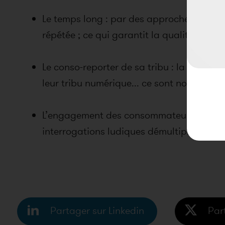
Le temps long : par des approches longitud
répétée ; ce qui garantit la qualité des in
Le conso-reporter de sa tribu : la N.E.D re
leur tribu numérique... ce sont nos repor
L’engagement des consommateurs : l’indivi
interrogations ludiques démultiplie sa créa
Partager sur Linkedin
Par