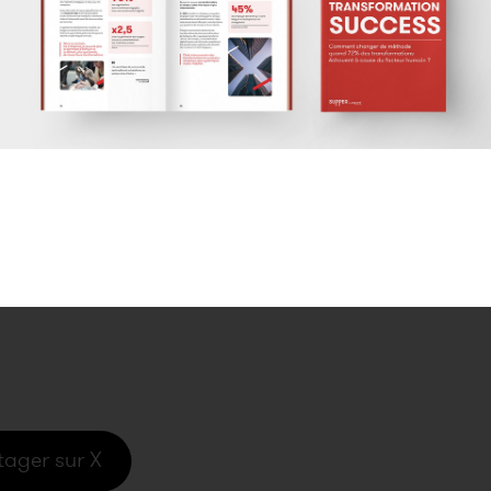
inales, elle a la capacité de décrire comment les «
sights recueillis.
ntre en conversation avec des individus pris dans leu
ters-observateurs d’eux-mêmes et de leur tribu.
du pris dans son univers familier, depuis ses espa
tivité dans un discours de vérité, sans fioriture.
tager sur X