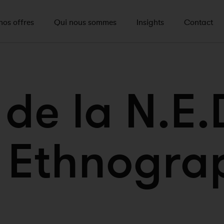
nos offres
Qui nous sommes
Insights
Contact
 de la N.E.
e Ethnogra