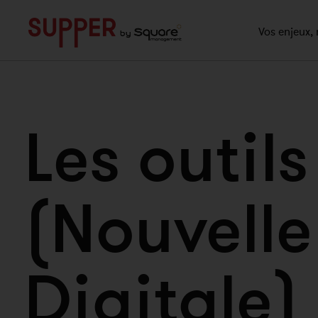
">
Vos enjeux, 
Les outils
(Nouvell
Digitale)