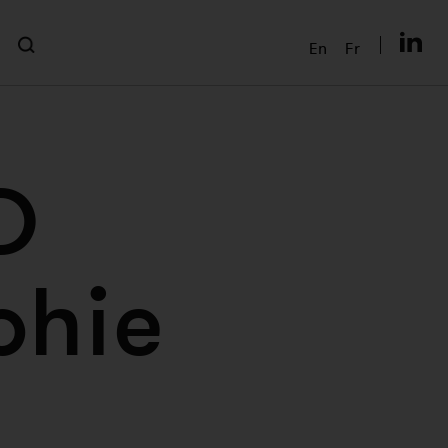
En
Fr
D
phie