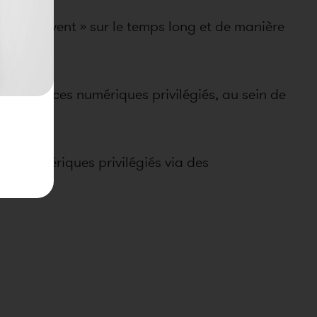
 gens vivent » sur le temps long et de manière
rs espaces numériques privilégiés, au sein de
ces numériques privilégiés via des