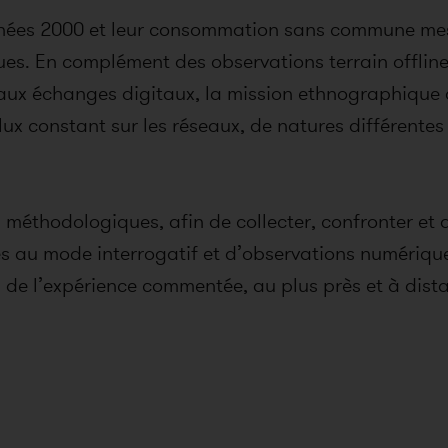
ées 2000 et leur consommation sans commune mesure
s. En complément des observations terrain offline, i
ce aux échanges digitaux, la mission ethnographique 
x constant sur les réseaux, de natures différentes 
méthodologiques, afin de collecter, confronter et a
iés au mode interrogatif et d’observations numériqu
 ou de l’expérience commentée, au plus près et à di