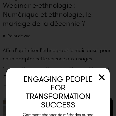
Webinar e-ethnologie :
Numérique et ethnologie, le
mariage de la décennie ?
Point de vue
Afin d’optimiser l’ethnographie mais aussi pour
enfin adapter cette science aux usages
digitaux, nous avons conçu u
Webinar
Ethnologie
Immersion
Insights
Digital
ENGAGING PEOPLE
Innovation
FOR
TRANSFORMATION
SUCCESS
Comment changer de méthodes quand